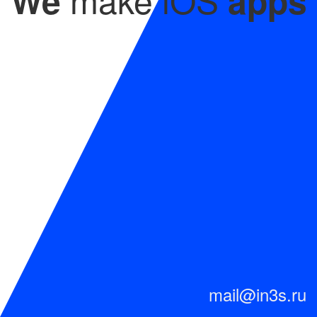
We
apps
mail@in3s.ru